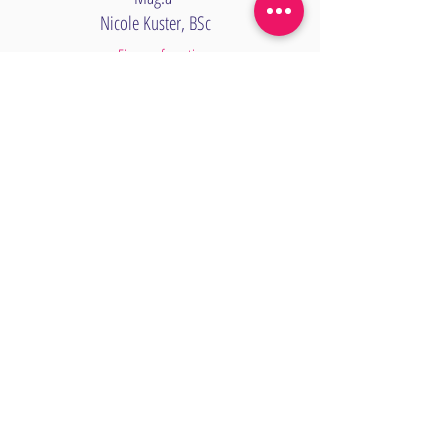
Nicole Kuster, BSc
Finanzreferentin
Mag.a
Katrin Hirtner
Schriftführerin
Finanzen Stellvertretung